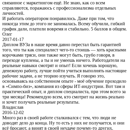
связанное с маркетингом ещё. Не знаю, как со всем
справляются, поражаюсь с профессионализма отдельных
личностей.
И работать оператором понравилось. Даже при том, что
никогда этим до этого не занималась. Всему обучили, гибкий
график дали, платили вовремя и стабильно. 5 баллов в общем.
Олег
2017-01-17
Диплом ВУЗа в наше время давно перестал быть гарантией
того, что ты как специалист чего-то стоишь — хоть красными
корочками тряси, они также могут быть, грубо говоря, в
переходе куплены, а ты и не умеешь ничего. Работодатели на
реальные навыки смотрят и опыт! Если хочешь хорошую,
денежную работу, лучше пойти учиться выполнять настоящие
рабочие задачи, а не теорию изучать. Я говорю это,
основываясь на собственном опыте - моё обучение проходило
в «Симпо-биз», компания из сферы ИТ-индустрии. Вот там и
практический опыт, и диплом специалиста, при этом всего за
три месяца! Рекомендую всем, кто смотрит на жизнь реально
и хочет получать реальные результаты.
Владислав
2016-12-02
Много раз в своей работе сталкивался с тем, что люди не
доводят дело до конца. Ну то есть у них не получается, и они
всё бросают, а винят в своей неудаче почему-то других.