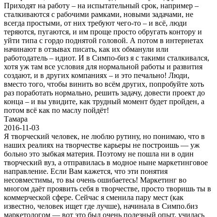
Приходят на работу – на испытательный срок, например –
сталкиваются с рабочими рамками, новыми задачами, не
всегда простыми, от них требуют чего-то – и всё, люди
теряются, пугаются, и им проще просто обругать контору и
уйти типа с гордо поднятой головой. А потом в интернетах
начинают в отзывах писать, как их обманули или
работодатель – идиот. И в Симпо-биз я с такими сталкивался,
хотя уж там все условия для нормальной работы и развития
создают, и в других компаниях – и это печально! Люди,
вместо того, чтобы винить во всём других, попробуйте хоть
раз поработать нормально, решить задачу, довести проект до
конца – и вы увидите, как трудный момент будет пройден, а
потом всё как по маслу пойдёт!
Тамара
2016-11-03
Я творческий человек, не люблю рутину, но понимаю, что в
наших реалиях на творчестве карьеры не построишь — уж
больно это зыбкая материя. Поэтому не пошла ни в один
творческий вуз, а отправилась в модное ныне маркетинговое
направление. Если Вам кажется, что эти понятия
несовместимы, то вы очень ошибаетесь! Маркетинг во
многом даёт проявить себя в творчестве, просто творишь ты в
коммерческой сфере. Сейчас я сменила пару мест (как
известно, человек ищет где лучше), начинала в Симпо.биз
маркетологом — вот это был очень полезный опыт, училась