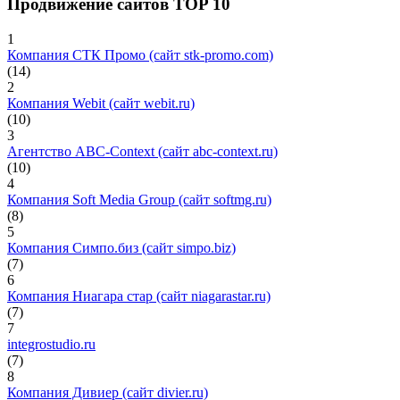
Продвижение сайтов TOP 10
1
Компания СТК Промо (сайт stk-promo.com)
(14)
2
Компания Webit (сайт webit.ru)
(10)
3
Агентство ABC-Context (сайт abc-context.ru)
(10)
4
Компания Soft Media Group (сайт softmg.ru)
(8)
5
Компания Симпо.биз (сайт simpo.biz)
(7)
6
Компания Ниагара стар (сайт niagarastar.ru)
(7)
7
integrostudio.ru
(7)
8
Компания Дивиер (сайт divier.ru)